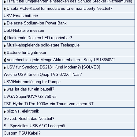
Fi fällt bei umgekehrten einstecken des Schuko Stecker (Kaffeemühle)
Ersatz PCIe-Kabel für modulares Enermax Liberty Netzteil?
USV Ersatzbatterie
Die erste Sodium-Ion Power Bank
USB-Netzteile messen
Flackernde Decken-LED reparierbar?
Musik-abspielende solid-state Teslaspule
Batterie für Lightmeter
Versehentlich jede Menge Akkus erhalten - Sony US18650VT
USV für Synology DS218+ (und Modem?) [SOLVED]
Welche USV für ein Qnap TVS-872XT Nas?
USV/Notstromlösung für Pumpe
was ist das für ein bauteil?
EVGA SuperNOVA G2 750 vs
FSP Hydro Ti Pro 1000w, ein Traum von einem NT
blitz vs. elektronik
Solved: Reicht das Netzteil?
S : Spezielles USB A/ C Ladegerät
Custom PSU Kabel?