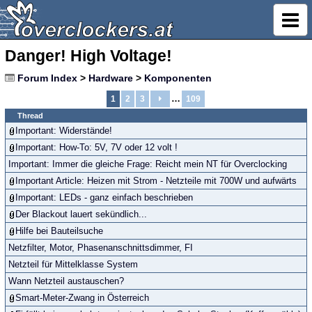
Danger! High Voltage!
Forum Index
>
Hardware
>
Komponenten
…
1
2
3
109
Thread
Important: Widerstände!
Important: How-To: 5V, 7V oder 12 volt !
Important: Immer die gleiche Frage: Reicht mein NT für Overclocking
Important Article: Heizen mit Strom - Netzteile mit 700W und aufwärts
Important: LEDs - ganz einfach beschrieben
Der Blackout lauert sekündlich...
Hilfe bei Bauteilsuche
Netzfilter, Motor, Phasenanschnittsdimmer, FI
Netzteil für Mittelklasse System
Wann Netzteil austauschen?
Smart-Meter-Zwang in Österreich