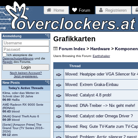
Home
Forum
Registrieren
Anmeldung
Grafikkarten
Forum Index
>
Hardware
>
Komponen
Ich akzeptiere die
Users Browsing this Forum:
Earthshaker
Datenschutzerklärung
und die
Regeln
des Forums.
Thread
Noch keinen Account?
Moved: Heatpipe oder VGA Silencer für 
Jetzt registrieren.
New Posts
Moved: Extrem Graka-Einbau
Today's Active Threads
Klima, oder das Wetter im
Moved: Catalyst 4.8 prob!
Schnitt über 30 Jahre
06:00
HaBa
AMD Radeon RX 9000 Serie
Moved: DNA-Treiber --> Nix geht mehr!
(RDNA4)
00:43
blood
Moved: Catalyst oder Omega Driver ?
[Multi] Grand Theft Auto 6
00:39
blood
[Serie] [Amazon Prime] The
Moved: Req: Gute TV-Karte zum TV-Cap
Grand Tour (TV Series 2016–
2024)
00:12
xtrm
Moved: Problem: Arctic silencer 2 passt 