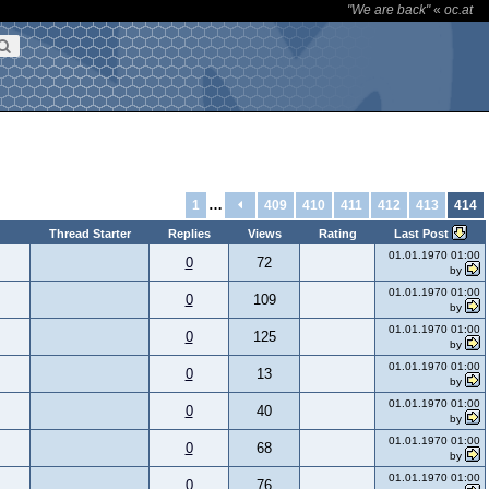
"We are back"
«
oc.at
…
1
409
410
411
412
413
414
Thread Starter
Replies
Views
Rating
Last Post
01.01.1970 01:00
0
72
by
01.01.1970 01:00
0
109
by
01.01.1970 01:00
0
125
by
01.01.1970 01:00
0
13
by
01.01.1970 01:00
0
40
by
01.01.1970 01:00
0
68
by
01.01.1970 01:00
0
76