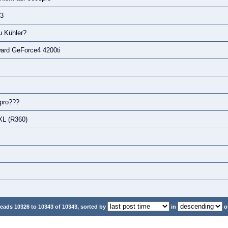
 3
 Kühler?
ward GeForce4 4200ti
 pro???
XL (R360)
eads 10326 to 10343 of 10343, sorted by
in
o