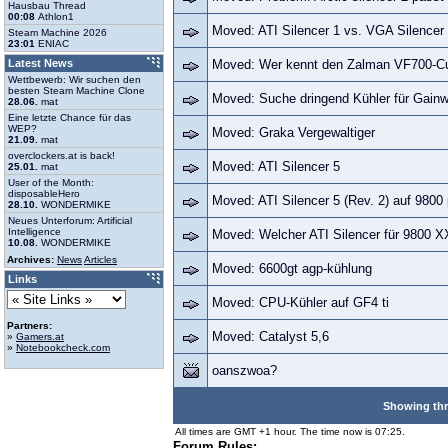
Hausbau Thread
00:08
Athlon1
Moved: ATI Silencer 1 vs. VGA Silencer
Steam Machine 2026
23:01
ENIAC
Latest News
Moved: Wer kennt den Zalman VF700-Cu
Wettbewerb: Wir suchen den
besten Steam Machine Clone
Moved: Suche dringend Kühler für Gain
28.06.
mat
Eine letzte Chance für das
WEP?
Moved: Graka Vergewaltiger
21.09.
mat
overclockers.at is back!
Moved: ATI Silencer 5
25.01.
mat
User of the Month:
disposableHero
Moved: ATI Silencer 5 (Rev. 2) auf 9800
28.10.
WONDERMIKE
Neues Unterforum: Artificial
Intelligence
Moved: Welcher ATI Silencer für 9800 X
10.08.
WONDERMIKE
Archives:
News
Articles
Moved: 6600gt agp-kühlung
Links
Moved: CPU-Kühler auf GF4 ti
Partners:
Moved: Catalyst 5,6
»
Gamers.at
»
Notebookcheck.com
oanszwoa?
Showing thr
All times are GMT +1 hour. The time now is 07:25.
Forum Rules: