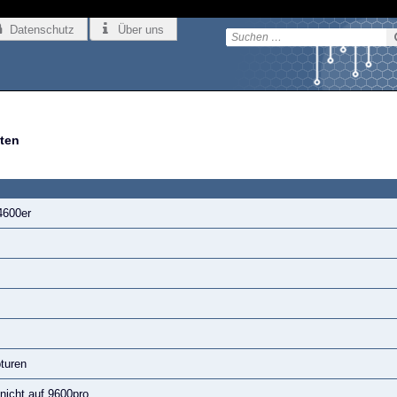
Datenschutz
Über uns
ten
4600er
turen
nicht auf 9600pro