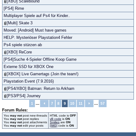
[XBO] Scalebound
[PS4] Rime
Multiplayer Spiele auf Ps4 für Kinder..
[Multi] Skate 3
Moved: [Android] Must have games
HELP: Mysteriöser Playstation4 Fehler
Ps4 spiele stürzen ab
[XBO] ReCore
[PS4]Suche 4-Spieler Offline Koop Game
Externe SSD für XBOX One
[XBOX] Live Gamertags (Join the team!)
Playstation Event (7.9.2016)
[PS4/XBO] Batman: Return to Arkham
[PS3/PS4] Journey
…
…
1
7
8
9
10
11
57
Forum Rules:
You
may not
post new threads
HTML code is
OFF
You
may not
post replies
vB code
is
ON
You
may not
post attachments
Smilies
are
ON
You
may not
edit your posts
[IMG]
code is
ON