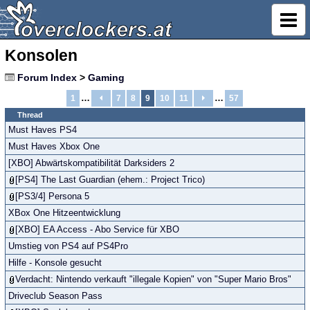
Konsolen
Forum Index
>
Gaming
…
…
1
7
8
9
10
11
57
Thread
Must Haves PS4
Must Haves Xbox One
[XBO] Abwärtskompatibilität Darksiders 2
[PS4] The Last Guardian (ehem.: Project Trico)
[PS3/4] Persona 5
XBox One Hitzeentwicklung
[XBO] EA Access - Abo Service für XBO
Umstieg von PS4 auf PS4Pro
Hilfe - Konsole gesucht
Verdacht: Nintendo verkauft "illegale Kopien" von "Super Mario Bros"
Driveclub Season Pass