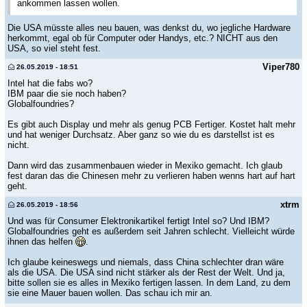
ankommen lassen wollen.
Die USA müsste alles neu bauen, was denkst du, wo jegliche Hardware
herkommt, egal ob für Computer oder Handys, etc.? NICHT aus den
USA, so viel steht fest.
Viper780
26.05.2019 - 18:51
Intel hat die fabs wo?
IBM paar die sie noch haben?
Globalfoundries?
Es gibt auch Display und mehr als genug PCB Fertiger. Kostet halt mehr
und hat weniger Durchsatz. Aber ganz so wie du es darstellst ist es
nicht.
Dann wird das zusammenbauen wieder in Mexiko gemacht. Ich glaub
fest daran das die Chinesen mehr zu verlieren haben wenns hart auf hart
geht.
xtrm
26.05.2019 - 18:56
Und was für Consumer Elektronikartikel fertigt Intel so? Und IBM?
Globalfoundries geht es außerdem seit Jahren schlecht. Vielleicht würde
ihnen das helfen
.
Ich glaube keineswegs und niemals, dass China schlechter dran wäre
als die USA. Die USA sind nicht stärker als der Rest der Welt. Und ja,
bitte sollen sie es alles in Mexiko fertigen lassen. In dem Land, zu dem
sie eine Mauer bauen wollen. Das schau ich mir an.