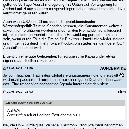
Den Google Anwälten muss man hier zugute halten, dass sie die derzeit
geltende 90 Tage Ausnahmeregelung mit Option auf Verlängerung für
Android auf Huaweigeräten rausgeschlagen haben, obwohl sie nicht dazu
verpflichtet gewesen wären.
Auch wenn USA und China durch die protektionistische
Wirtschaftspolitik Trumps Schaden nehmen, die Konsumenten weltweit
davon nicht profitieren werden und es für den Freihandel nicht förderlich
ist, ökologisch betrachtet muss diese Entwicklung gar nicht schlecht
sein, wenn durch Zölle die Preise für Elektronik kurzfristig wieder steigen
und mittelfristig durch mehr lokale Produktionsstätten ein geringerer CO²
Ausstoß generiert wird.
Eigentlich eine gute Gelegenheit für europäische Kapazunder etwas
eigenes auf die Beine zu stellen.
WONDERMIKE
26.05.2019 - 13:59
Ja vom feuchten Traum des Globalisierungsgegners höre ich jetzt oft
wird nicht passieren, Trump macht nur einen guten Deal und dann wars
das. Eine tatsächlich nachhaltige Agenda interessiert den nicht.
xtrm
26.05.2019 - 15:03
Zitat
aus einem Post
von Viper780
Auf WM.
Aber trifft auch auf deinen Post oberhalb zu.
Ne, die USA würde quasi keinerlei Elektronik Produkte mehr bekommen