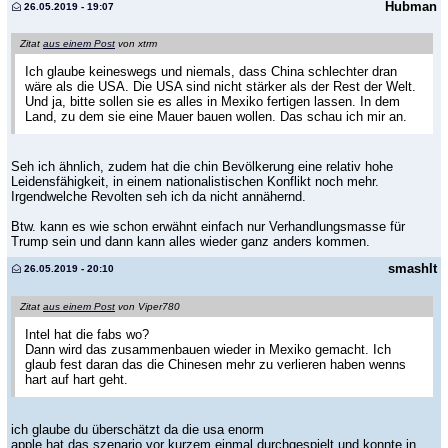
Hubman
26.05.2019 - 19:07
Zitat
aus einem Post
von xtrm
Ich glaube keineswegs und niemals, dass China schlechter dran
wäre als die USA. Die USA sind nicht stärker als der Rest der Welt.
Und ja, bitte sollen sie es alles in Mexiko fertigen lassen. In dem
Land, zu dem sie eine Mauer bauen wollen. Das schau ich mir an.
Seh ich ähnlich, zudem hat die chin Bevölkerung eine relativ hohe
Leidensfähigkeit, in einem nationalistischen Konflikt noch mehr.
Irgendwelche Revolten seh ich da nicht annähernd.
Btw. kann es wie schon erwähnt einfach nur Verhandlungsmasse für
Trump sein und dann kann alles wieder ganz anders kommen.
smashIt
26.05.2019 - 20:10
Zitat
aus einem Post
von Viper780
Intel hat die fabs wo?
Dann wird das zusammenbauen wieder in Mexiko gemacht. Ich
glaub fest daran das die Chinesen mehr zu verlieren haben wenns
hart auf hart geht.
ich glaube du überschätzt da die usa enorm
apple hat das szenario vor kurzem einmal durchgespielt und konnte in