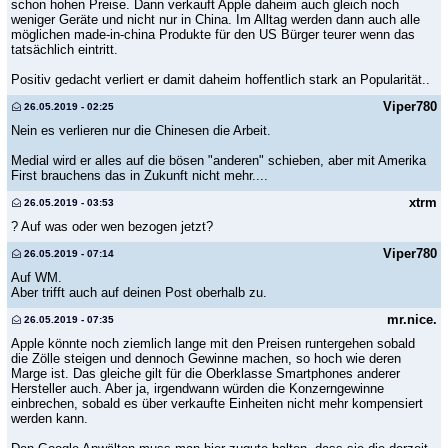
schon hohen Preise. Dann verkauft Apple daheim auch gleich noch
weniger Geräte und nicht nur in China. Im Alltag werden dann auch alle
möglichen made-in-china Produkte für den US Bürger teurer wenn das
tatsächlich eintritt.
Positiv gedacht verliert er damit daheim hoffentlich stark an Popularität..
Viper780
26.05.2019 - 02:25
Nein es verlieren nur die Chinesen die Arbeit.
Medial wird er alles auf die bösen "anderen" schieben, aber mit Amerika
First brauchens das in Zukunft nicht mehr....
xtrm
26.05.2019 - 03:53
? Auf was oder wen bezogen jetzt?
Viper780
26.05.2019 - 07:14
Auf WM.
Aber trifft auch auf deinen Post oberhalb zu.
mr.nice.
26.05.2019 - 07:35
Apple könnte noch ziemlich lange mit den Preisen runtergehen sobald
die Zölle steigen und dennoch Gewinne machen, so hoch wie deren
Marge ist. Das gleiche gilt für die Oberklasse Smartphones anderer
Hersteller auch. Aber ja, irgendwann würden die Konzerngewinne
einbrechen, sobald es über verkaufte Einheiten nicht mehr kompensiert
werden kann.