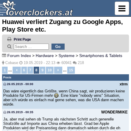
Huawei verliert Zugang zu Google Apps,
Play Store etc.
Print Page
Forum Index
>
Hardware
>
Systeme
>
Smartphones & Tablets
Cobase
19.05.2019 - 22:13
60941
218
…
…
1
6
7
8
9
10
15
Posts
xtrm
26.05.2019 - 00:00
Das wäre eigentlich das Größte, wenn China sagt, wir produzieren keine
Produkte für US-Firmen mehr
. Eine klare "nobody wins" Situation,
aber ich würde es einfach mal gerne sehen, was die USA dann machen
würde.
WONDERMIKE
26.05.2019 - 00:35
Ja, aber mal sehen ob Trump als nächsten Schritt auch generelle
Strafzölle auf Importe aus China erheben lässt. Grad bei Apple
Produkten wird der Preisanstieg dann dramatisch wirken durch die eh