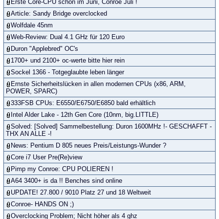
Erste Core-CPU schon im Juni, Conroe Juli !
Article: Sandy Bridge overclocked
Wolfdale 45nm
Web-Review: Dual 4.1 GHz für 120 Euro
Duron "Applebred" OC's
1700+ und 2100+ oc-werte bitte hier rein
Sockel 1366 - Totgeglaubte leben länger
Ernste Sicherheitslücken in allen modernen CPUs (x86, ARM,
POWER, SPARC)
333FSB CPUs: E6550/E6750/E6850 bald erhältlich
Intel Alder Lake - 12th Gen Core (10nm, big.LITTLE)
Solved: [Solved] Sammelbestellung: Duron 1600MHz !- GESCHAFFT -
THX AN ALLE -!
News: Pentium D 805 neues Preis/Leistungs-Wunder ?
Core i7 User Pre(Re)view
Pimp my Conroe: CPU POLIEREN !
A64 3400+ is da !! Benches sind online
UPDATE! 27.800 / 9010 Platz 27 und 18 Weltweit
Conroe- HANDS ON ;)
Overclocking Problem; Nicht höher als 4 ghz