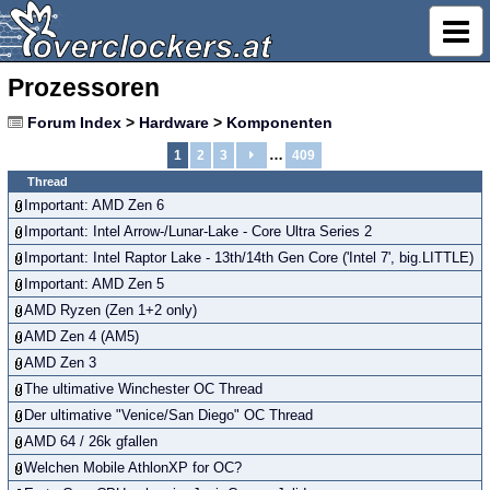
Prozessoren
Forum Index
>
Hardware
>
Komponenten
…
1
2
3
409
Thread
Important: AMD Zen 6
Important: Intel Arrow-/Lunar-Lake - Core Ultra Series 2
Important: Intel Raptor Lake - 13th/14th Gen Core ('Intel 7', big.LITTLE)
Important: AMD Zen 5
AMD Ryzen (Zen 1+2 only)
AMD Zen 4 (AM5)
AMD Zen 3
The ultimative Winchester OC Thread
Der ultimative "Venice/San Diego" OC Thread
AMD 64 / 26k gfallen
Welchen Mobile AthlonXP for OC?