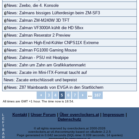
News: Zeebo, die 4. Konsole
News: Zalmans bissiges Lüfterdesign beim ZM-SF3
News: Zalman ZM-M240W 3D TFT
News: Zalman VF3000A kühlt die HD 58xx
News: Zalman Reserator 2 Preview
News: Zalman High-End-Kühler CNPS11X Extreme
News: Zalman FG1000 Gaming Mouse
News: Zalman - PSU mit Heatpipe
News: Zahn um Zahn am Grafikkartenmarkt
News: Zacate im Mini-ITX-Format taucht auf
News: Zacate entschlüsselt und bepreist
News: Z87 Mainboards von EVGA in den Startlöchern
…
3
4
5
6
7
167
All times are GMT +1 hour. The time now is 18:54.
Kontakt
|
Unser Forum
|
Über overclockers.at
|
Impressum
|
L
E
Datenschutz
F
T
© all rights reserved by overclockers.at 2000-2026
B
overclockers.at v4.thecommunity based on vBulletin 2.2.5
A
Page generated in 0.042 seconds (SQL-time: 0.039 seconds, 14 queries)
R
sponsored by
www.nessus.at