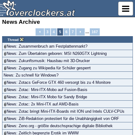
News Archive
…
3
4
5
6
7
167
Thread
News: Zusammenbruch am Festplattenmarkt?
News: Zum Übertakten geboren: MSI N260GTX Lightning
News: Zukunftsmusik: Hausbau mit 3D-Drucker
News: Zugang zu Wikipedia für Schüler gesperrt
News: Zu schnell für Windows?
News: Zotacs GeForce GTX 460 versorgt bis zu 4 Monitore
News: Zotac: Mini-ITX-Mobo auf Fusion-Basis
News: Zotac: Mini-ITX Mobo für Sandy Bridge
News: Zotac: 2x Mini-ITX auf AMD-Basis
News: Zotac bringt Mini-ITX-Boards mit ION und Intels CULV-CPUs
News: ZiB-Redaktion protestiert für die Unabhängigkeit von ORF
News: Zeno.org - größte deutschsprachige digitale Bibliothek
News: Zeitlich begrenzte Erotik im WWW